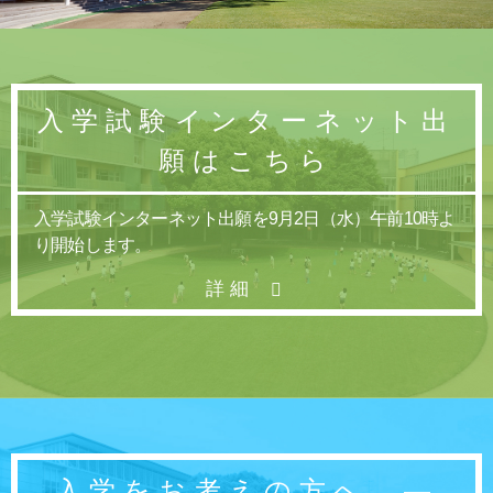
初等部の歴史
特色ある教育
児童数・教職員数
一貫校の流れ
入学試験インターネット出
EDUCATION
願はこちら
教育の特色・紹介
入学試験インターネット出願を9月2日（水）午前10時よ
教育課程
り開始します。
初等部の学習
キリスト教教育
詳細
国際交流
ICTを活用した授業
国内短期留学
SCHOOL LIFE
スクールライフ
入学をお考えの方へ
―
スクールカレンダー