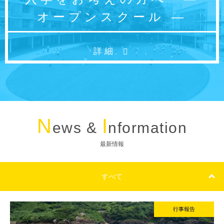
1日の流れ
オープンスクール ―
クラブ活動
総合活動
施設・設備紹介
詳細
制服紹介
家庭との連携
安全な生活への取り組み
健康な学校生活への取り組み
毎日の食事に心をこめて
N
I
ews &
nformation
ADMISSION
最新情報
入試・入学案内
入学試験日程
学校説明会
すべて
オープンスクール
入学金・学費一覧
行事報告
編入学試験