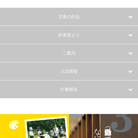
児童の作品
給食室より
ご案内
入試情報
行事報告
なに？
総合活動って