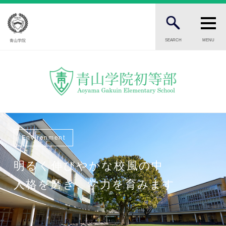
SEARCH
MENU
青山学院
FOR STUDENTS AND PARENTS
児童・保護者の方へ
FOR PROSPECTIVE STUDENTS
受験生の方へ
Environment
FOR PUBLIC
一般の方へ
明るく伸びやかな校風の中
INTRODUCTION
人格を磨き、学力を育みます
学校紹介
初等部 部長挨拶
教育理念・目標