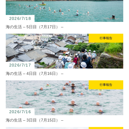
よくあるご質問
INFORMATION
2026/7/18
総合案内
海の生活 – 5日目（7月17日） –
ニュース・トピック一覧
行事報告
お問い合わせ
キャンパスマップ
アクセスマップ
緊急・災害時の対応
2026/7/17
ご支援をお考えの方へ
海の生活 – 4日目（7月16日） –
個人情報保護への取り組み
このサイトについて
行事報告
採用情報
地の塩、世の光（スクール・モットー）
2026/7/16
海の生活 – 3日目（7月15日） –