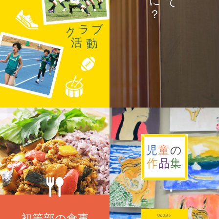
ラ
ブ
ク
活
動
児
童
の
作
品
集
初等部の食事
Update