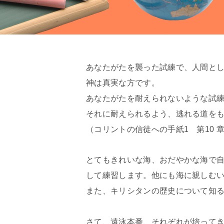
あなたがたを襲った試練で、人間と
神は真実な方です。
あなたがたを耐えられないような試
それに耐えられるよう、逃れる道を
（コリントの信徒への手紙1 第10 章
とてもきれいな海、おだやかな海で
して練習します。他にも海に親しむ
また、キリシタンの歴史について知
さて、遠泳本番、それぞれが培って