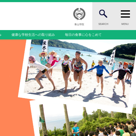
SEARCH
MENU
青山学院
み
健康な学校生活への取り組み
毎日の食事に心をこめて
FOR PUBLIC
一般の方へ
INFORMATION
案内
総合案内
ニュース・トピック一覧
お問い合わせ
ール
キャンパスマップ
一覧
アクセスマップ
緊急・災害時の対応
問
ご支援をお考えの方へ
個人情報保護への取り組み