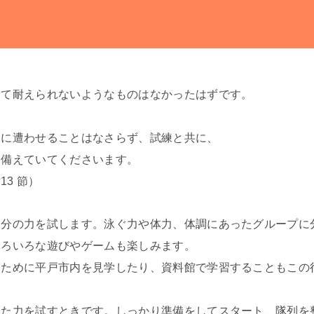
安全な生活への取り組み
健康な学校生活への取り組み
毎日の食事に心をこめて
して耐えられないようなものはなかったはずです。
練に遭わせることはなさらず、試練と共に、
も備えていてくださいます。
13 節）
自分の力を試します。泳ぐ力や体力、体調にあったグループに
いろいろな遊びやゲームも楽しみます。
るために平戸市内を見学したり、資料館で学習することもこの
きた力を試すときです。しっかり準備をしてスタート、隊列を