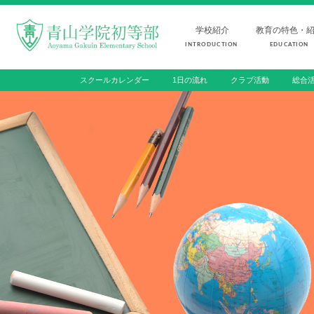
学校紹介
教育の特色・
INTRODUCTION
EDUCATION
スクールカレンダー
1日の流れ
クラブ活動
総合
FOR STUDENTS AND PARENTS
児童・保護者の方へ
INTRODUCTION
EDUCATION
学校紹介
教育の特色・紹介
初等部 部長挨拶
教育課程
教育理念・目標
初等部の学習
初等部の歴史
キリスト教教育
特色ある教育
国際交流
児童数・教職員数
ICTを活用した授業
一貫校の流れ
国内短期留学