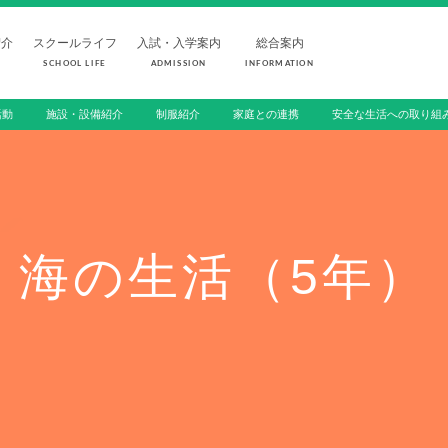
紹介
スクールライフ
入試・入学案内
総合案内
SCHOOL LIFE
ADMISSION
INFORMATION
活動
施設・設備紹介
制服紹介
家庭との連携
安全な生活への取り組
FOR PROSPECTIVE STUDENTS
受験生の方へ
SCHOOL LIFE
ADMISSION
スクールライフ
入試・入学
海の生活（5年）
スクールカレンダー
入学試験日程
1日の流れ
学校説明会
クラブ活動
オープンスク
総合活動
入学金・学費
施設・設備紹介
編入学試験
制服紹介
よくあるご質
家庭との連携