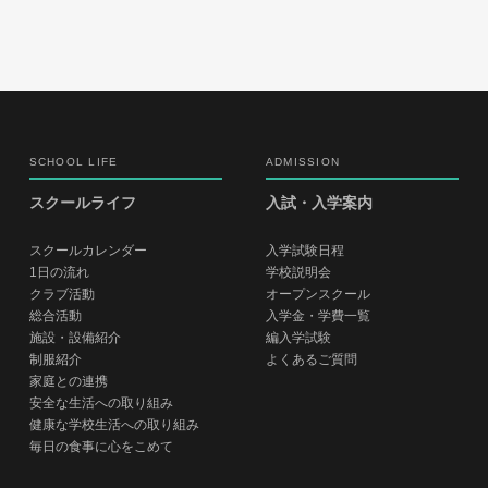
SCHOOL LIFE
ADMISSION
スクールライフ
入試・入学案内
スクールカレンダー
入学試験日程
1日の流れ
学校説明会
クラブ活動
オープンスクール
総合活動
入学金・学費一覧
施設・設備紹介
編入学試験
制服紹介
よくあるご質問
家庭との連携
安全な生活への取り組み
健康な学校生活への取り組み
毎日の食事に心をこめて