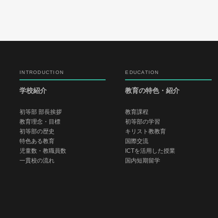
INTRODUCTION
EDUCATION
学校紹介
教育の特色・紹介
初等部 部長挨拶
教育課程
教育理念・目標
初等部の学習
初等部の歴史
キリスト教教育
特色ある教育
国際交流
児童数・教職員数
ICTを活用した授業
一貫校の流れ
国内短期留学